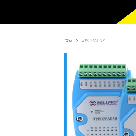
首页
ꄲ
WP8024ADAM